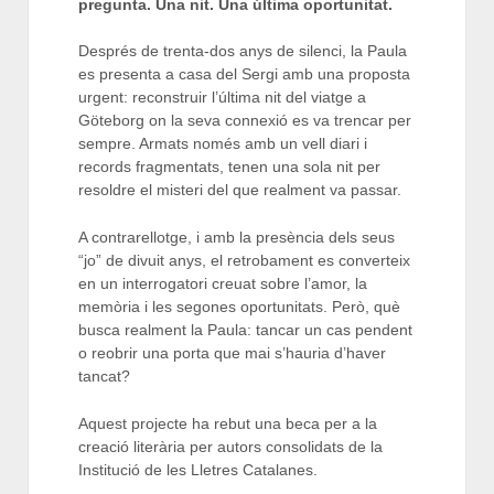
pregunta. Una nit. Una última oportunitat.
Després de trenta-dos anys de silenci, la Paula
es presenta a casa del Sergi amb una proposta
urgent: reconstruir l’última nit del viatge a
Göteborg on la seva connexió es va trencar per
sempre. Armats només amb un vell diari i
records fragmentats, tenen una sola nit per
resoldre el misteri del que realment va passar.
A contrarellotge, i amb la presència dels seus
“jo” de divuit anys, el retrobament es converteix
en un interrogatori creuat sobre l’amor, la
memòria i les segones oportunitats. Però, què
busca realment la Paula: tancar un cas pendent
o reobrir una porta que mai s’hauria d’haver
tancat?
Aquest projecte ha rebut una beca per a la
creació literària per autors consolidats de la
Institució de les Lletres Catalanes.