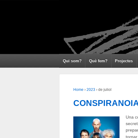
Qui som?
Què fem?
Projectes
Home
›
2023
›
de juliol
CONSPIRANOI
Una co
secret
prepar
tornar