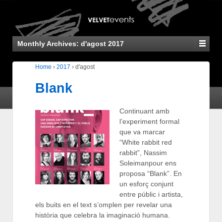
Monthly Archives:
d'agost 2017
Home
›
2017
›
d'agost
Blank
Continuant amb
l’experiment formal
que va marcar
“White rabbit red
rabbit”, Nassim
Soleimanpour ens
proposa “Blank”. En
un esforç conjunt
entre públic i artista,
els buits en el text s’omplen per revelar una
història que celebra la imaginació humana.