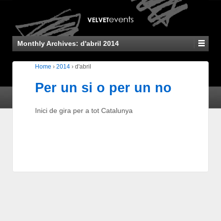
Monthly Archives:
d'abril 2014
Home
›
2014
›
d'abril
Per un si o per un no
Inici de gira per a tot Catalunya