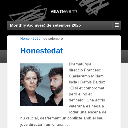
Monthly Archives:
de setembre 2025
Home
›
2025
›
de setembre
Honestedat
Dramatúrgia i
direcció Francesc
CuéllarAmb Míriam
Iscla i Dafnis Balduz
“El sí et compromet,
però el no et
defineix”. Una actriu
veterana es nega a
rodar una escena de
nu crucial, desfermant un conflicte amb el seu
…
jove director i amic, una