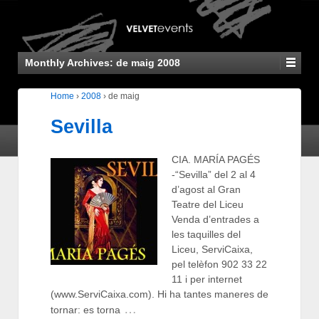
Monthly Archives:
de maig 2008
Home
›
2008
›
de maig
Sevilla
CIA. MARÍA PAGÉS
-“Sevilla” del 2 al 4
d’agost al Gran
Teatre del Liceu
Venda d’entrades a
les taquilles del
Liceu, ServiCaixa,
pel telèfon 902 33 22
11 i per internet
(www.ServiCaixa.com). Hi ha tantes maneres de
…
tornar: es torna