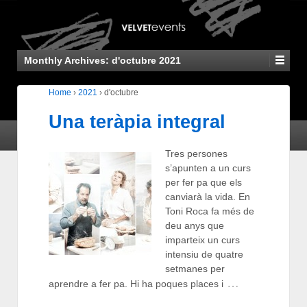
Monthly Archives:
d'octubre 2021
Home
›
2021
›
d'octubre
Una teràpia integral
Tres persones
s’apunten a un curs
per fer pa que els
canviarà la vida. En
Toni Roca fa més de
deu anys que
imparteix un curs
intensiu de quatre
setmanes per
…
aprendre a fer pa. Hi ha poques places i