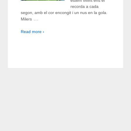
estem vivint ens el
recorda a cada
segon, amb el cor encongit i un nus en la gola.
…
Milers
Read more ›