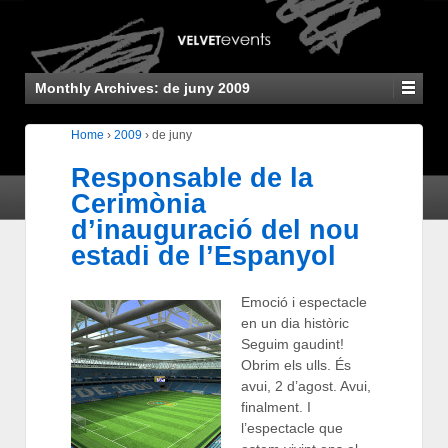
Monthly Archives:
de juny 2009
Home
›
2009
›
de juny
Responsable de la
Cerimònia
d’inauguració del nou
estadi de l’Espanyol
Emoció i espectacle
en un dia històric
Seguim gaudint!
Obrim els ulls. És
avui, 2 d’agost. Avui,
finalment. I
l’espectacle que