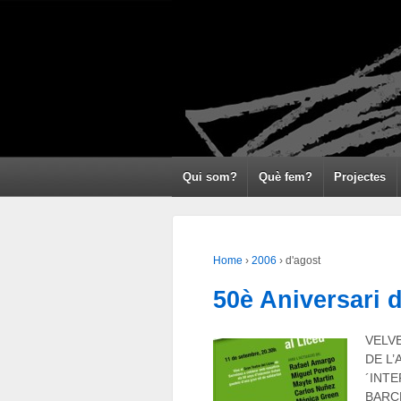
Qui som?
Què fem?
Projectes
Home
›
2006
›
d'agost
50è Aniversari 
VELV
DE L’
´INT
BARCE