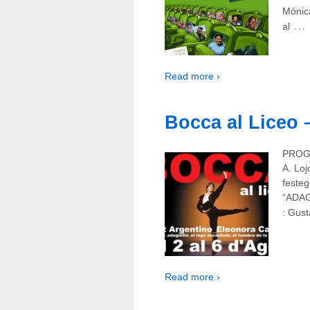
Mónic
…
al
Read more ›
Bocca al Liceo 
PROGR
A. Loj
festeg
“ADAG
: Gust
Read more ›