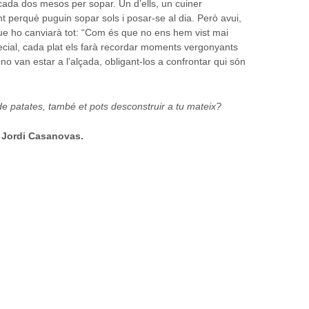
ada dos mesos per sopar. Un d’ells, un cuiner
t perquè puguin sopar sols i posar-se al dia. Però avui,
que ho canviarà tot: “Com és que no ens hem vist mai
ecial, cada plat els farà recordar moments vergonyants
 van estar a l’alçada, obligant-los a confrontar qui són
 de patates, també et pots desconstruir a tu mateix?
 Jordi Casanovas.