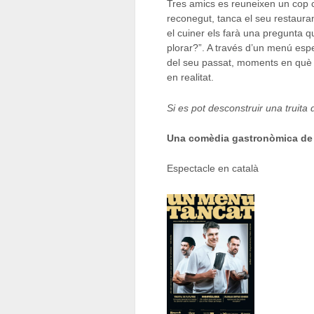
Tres amics es reuneixen un cop c
reconegut, tanca el seu restauran
el cuiner els farà una pregunta 
plorar?”. A través d’un menú esp
del seu passat, moments en què no
en realitat.
Si es pot desconstruir una truita
Una comèdia gastronòmica de
Espectacle en català