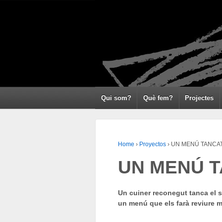
Qui som?
Què fem?
Projectes
Home
›
Proyectos
›
UN MENÚ TANCA
UN MENÚ 
Un cuiner reconegut tanca el s
un menú que els farà reviure m