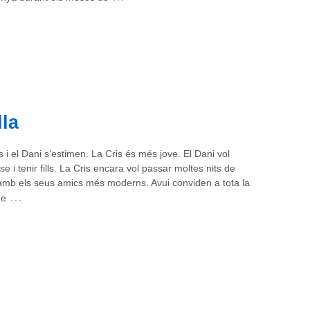
la
s i el Dani s’estimen. La Cris és més jove. El Dani vol
se i tenir fills. La Cris encara vol passar moltes nits de
amb els seus amics més moderns. Avui conviden a tota la
…
de