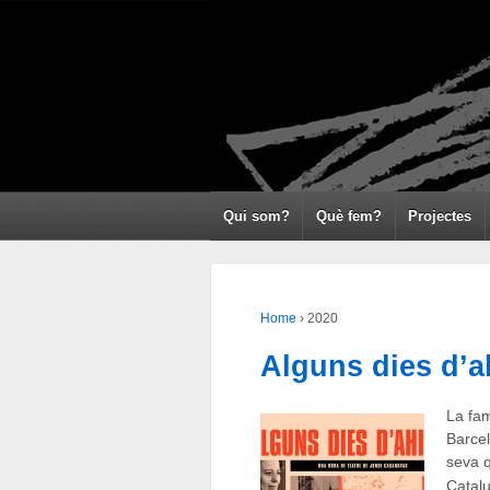
Qui som?
Què fem?
Projectes
Home
›
2020
Alguns dies d’a
La fam
Barcel
seva q
Catal