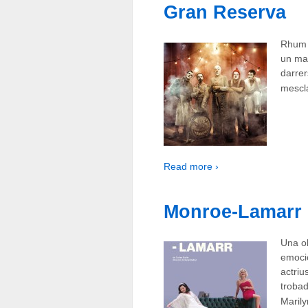
Gran Reserva
Rhum 
un mar
darre
mescla
Read more ›
Monroe-Lamarr
Una ob
emocio
actriu
trobad
Marily