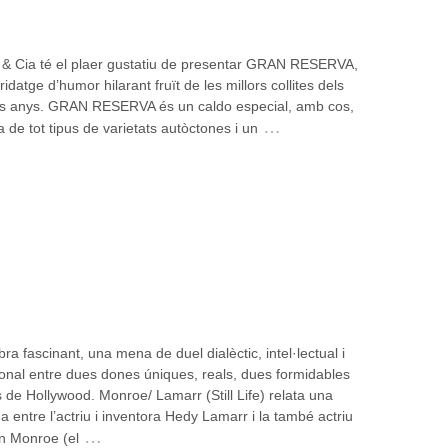
& Cia té el plaer gustatiu de presentar GRAN RESERVA,
idatge d’humor hilarant fruït de les millors collites dels
rs anys. GRAN RESERVA és un caldo especial, amb cos,
…
 de tot tipus de varietats autòctones i un
ra fascinant, una mena de duel dialèctic, intel·lectual i
nal entre dues dones úniques, reals, dues formidables
s de Hollywood. Monroe/ Lamarr (Still Life) relata una
a entre l’actriu i inventora Hedy Lamarr i la també actriu
…
n Monroe (el