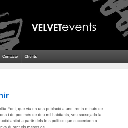
Contacte
Clients
hir
ília Font, que viu en una població a uns trenta minuts de
ona i de poc més de deu mil habitants, veu sacsejada la
uotidianitat a partir dels fets polítics que succeeixen a
…
unya durant els mesos de