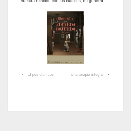
nuestra relación con los clásicos, en general.
‹
El pes d’un cos
Una teràpia integral
›